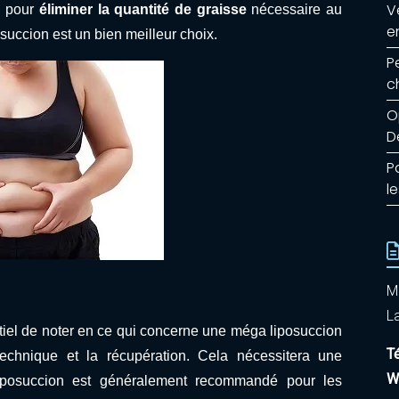
V
e pour
éliminer la quantité de graisse
nécessaire au
e
succion est un bien meilleur choix.
P
c
O
D
P
l
M
La
ntiel de noter en ce qui concerne une méga liposuccion
T
echnique et la récupération. Cela nécessitera une
W
 liposuccion est généralement recommandé pour les