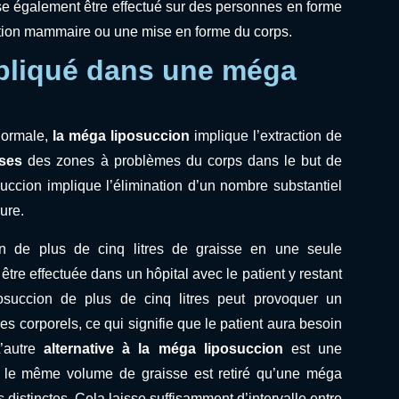
se également être effectué sur des personnes en forme
ction mammaire ou une mise en forme du corps.
mpliqué dans une méga
normale,
la méga liposuccion
implique l’extraction de
uses
des zones à problèmes du corps dans le but de
succion implique l’élimination d’un nombre substantiel
ure.
on de plus de cinq litres de graisse en une seule
t être effectuée dans un hôpital avec le patient y restant
succion de plus de cinq litres peut provoquer un
s corporels, ce qui signifie que le patient aura besoin
L’autre
alternative à la méga liposuccion
est une
e le même volume de graisse est retiré qu’une méga
 distinctes. Cela laisse suffisamment d’intervalle entre