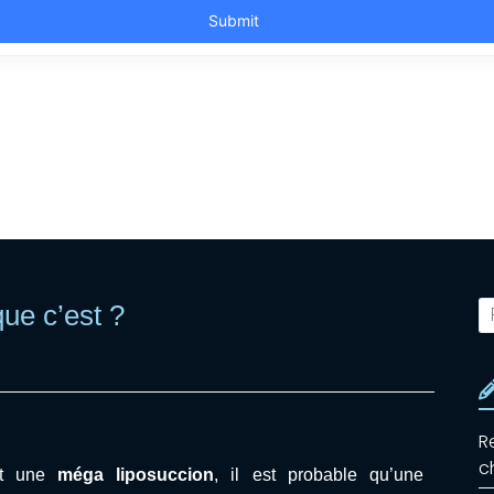
ue c’est ?
R
c
ent une
méga liposuccion
, il est probable qu’une