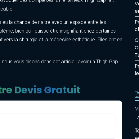
ovoquer des complexes. Et le fameux Thigh Gap fait
V
ccable.
e
P
 eu la chance de naitre avec un espace entre les
c
lème, bien qu’il puisse être insignifiant chez certaines,
t vers la chirurgie et la médecine esthétique. Elles ont en
O
C
T
 nous vous disons dans cet article : avoir un Thigh Gap
P
l
re Devis Gratuit
M
La
T