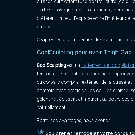
cuisses qui frottent l’une contre l’autre (ce qui 
parfois provoquer des frottements), certaine
préfèrent un peu d’espace entre l’intérieur de l
cuisses.
Ci-après les quelques-unes des solutions dispon
CoolSculpting pour avoir Thigh Gap
CoolSculpting
est un
traitement de congélation
tenaces. Cette technique médicale approuvée 
du corps, y compris l’extérieur de la cuisse et l
contrôlé avec précision, les cellules graisseus
gèlent, rétrécissent et meurent au cours des 
naturellement.
Parmi ses avantages, nous avons :
Sculpter et remodeler votre corps sans