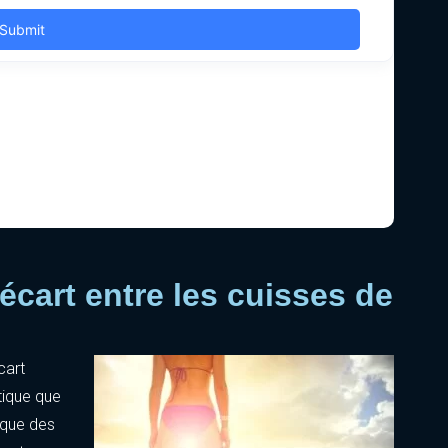
cart entre les cuisses de
cart
tique que
 que des