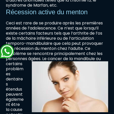
d’autres anomalies telles que la trisomie 13, le
syndrome de Marfan, etc.
Récession active du menton
Ceci est rare de se produire après les premières
années de l’adolescence. Ce n’est que lorsqu’il
existe certains facteurs tels que l’arthrite de l’os
de la mâchoire inférieure ou de l’articulation
temporo-mandibulaire que cela peut provoquer
une récession du menton chez l’adulte. Ce
problème se rencontre principalement chez les
personnes âgées.
Le cancer de la mandibule ou
certains
problèm
es
dentaire
s
étendus
peuvent
égaleme
nt être
la cause